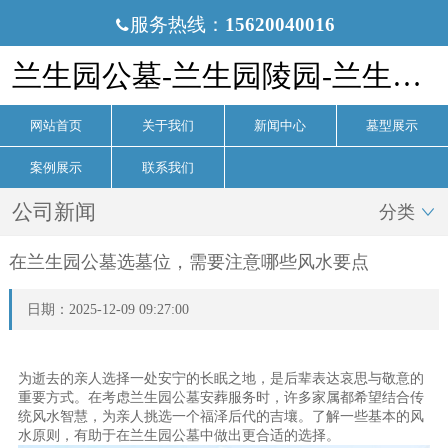
服务热线：
15620040016

兰生园公墓-兰生园陵园-兰生园墓地-天津兰生园公墓官网
网站首页
关于我们
新闻中心
墓型展示
案例展示
联系我们
公司新闻
分类

在兰生园公墓选墓位，需要注意哪些风水要点
日期：2025-12-09 09:27:00
为逝去的亲人选择一处安宁的长眠之地，是后辈表达哀思与敬意的
重要方式。在考虑兰生园公墓安葬服务时，许多家属都希望结合传
统风水智慧，为亲人挑选一个福泽后代的吉壤。了解一些基本的风
水原则，有助于在兰生园公墓中做出更合适的选择。