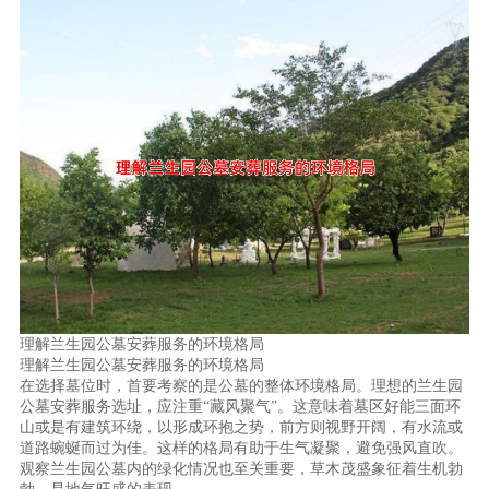
理解兰生园公墓安葬服务的环境格局
理解兰生园公墓安葬服务的环境格局
在选择墓位时，首要考察的是公墓的整体环境格局。理想的兰生园
公墓安葬服务选址，应注重“藏风聚气”。这意味着墓区好能三面环
山或是有建筑环绕，以形成环抱之势，前方则视野开阔，有水流或
道路蜿蜒而过为佳。这样的格局有助于生气凝聚，避免强风直吹。
观察兰生园公墓内的绿化情况也至关重要，草木茂盛象征着生机勃
勃，是地气旺盛的表现。