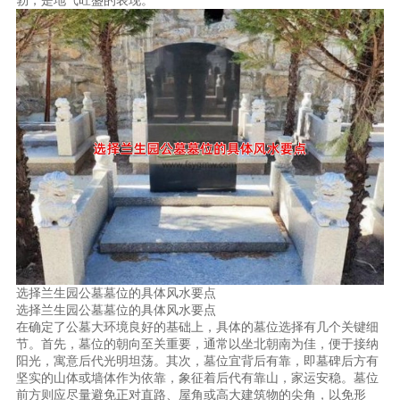
选择兰生园公墓墓位的具体风水要点
选择兰生园公墓墓位的具体风水要点
在确定了公墓大环境良好的基础上，具体的墓位选择有几个关键细
节。首先，墓位的朝向至关重要，通常以坐北朝南为佳，便于接纳
阳光，寓意后代光明坦荡。其次，墓位宜背后有靠，即墓碑后方有
坚实的山体或墙体作为依靠，象征着后代有靠山，家运安稳。墓位
前方则应尽量避免正对直路、屋角或高大建筑物的尖角，以免形